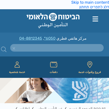
Skip to main conte
ג לתפריט תחתון
مركز هاتفي قطري
*6050
,
04-8812345
فروع وقنوات خدمة
دفعات
خدمة شخصية
דף הבית الصفحة الرئيسية
عن التأمين الوطني
إعلانات