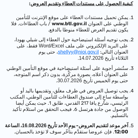
كيفية الحصول على مستندات العطاء وتقديم العروض
:
يمكن تحميل مستندات العطاء على موقع الإنترنت للتأمين
الوطني على العنوان
www.btl.gov.il
/ باب العطاءات. فلا
يكون تقديم العرض للعطاء منوطا بالدفع.
يجب توجيه أسئلة استيضاحية حول العطاء إلى شيلي يهودا،
على البريد الإلكتروني على ملف
فقط، على
Word/Excel
العنوان التالي:
، حتى يوم
shellyy@nioi.gov.il
الثلاثاء تأريخ
.
14.07.2026
ستُنشر أجوبة على أسئلة استيضاحية في موقع التأمين الوطني
على العنوان أعلاه، بصورة مركَّزة، بدون ذكر اسم المتوجه،
حتى يوم الخميس تأريخ
.
30.07.2026
يجب توصيل العروض في ظرف مغلَق، وتقديمها باليد أو
بواسطة ساعٍ إلى صندوق العطاءات للتأمين الوطني،
المكتب
الرئيسي، شارع يافا 217 القدس، طابق 1. حيث يمكن أيضا
الوصول من جادة هرتسل 6. فيجب التحقق من استلام تأكيد
بالتسليم.
آخر موعد لتقديم العروض- يوم الأحد تأريخ
، الساعة
16.08.2026
12:00
. فإن عروضا ستقدَّم بتأخّر سوف لا تؤخذ بالحسبان.