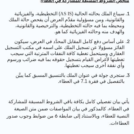
ملخَّص الشروط المسبقة للمشاركة في العطاء
:
سيباع الملك بحالته الحالية
التخطيطية، والفيزيائية
)
AS IS
(
والقانونية، ومن مسؤولية مقدِّم العرض أن يفحص حالة الملك
ومحيطه بما فيه حالته التخطيطية، والترخيصية والقانونية،
والهدف منه وحالته الفيزيائية كما هو.
على أساس دفع كامل المقابل المحدَّد في العرض، سيكون
الفائز مسؤولا عن تسجيل الملك على اسمه في مكتب التسجيل
العقاري وسيتحمل تغطية كافة النفقات المترتبة التي سيجب
تغطيتها لأغراض القيام بتسجيل حقوقه بما فيه ضرائب ورسوم
وأي نفقة أخرى سيجب تغطيتها.
ستجرى جولة في عنوان الملك بالتنسيق المسبق كما يبيَّن
بالتفصيل في فقرة
في العطاء.
7.1
يأتي بيان تفصيلي كامل بكافة باقي الشروط المسبقة للمشاركة
في العطاء، كالمذكور في بيان المواصفات ضمن متن الصيغة
النصية للعطاء، وبالاستناد إلى ضابطة 6 من ضوابط وجوب صدور
العطاءات.