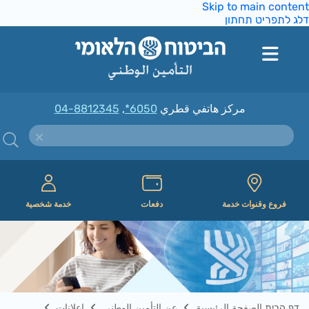
Skip to main conte
ג לתפריט תחתון
مركز هاتفي قطري
*6050
,
04-8812345
فروع وقنوات خدمة
دفعات
خدمة شخصية
דף הבית الصفحة الرئيسية
عن التأمين الوطني
إعلانات