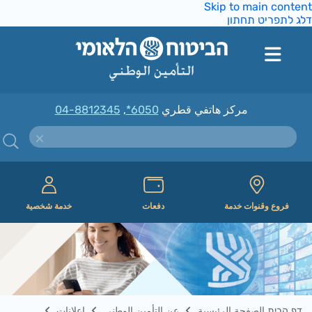
Skip to main conte
ג לתפריט תחתון
مركز هاتفي قطري
*6050
,
04-8812345
فروع وقنوات خدمة
دفعات
خدمة شخصية
דף הבית الصفحة الرئيسية
عن التأمين الوطني
إعلانات