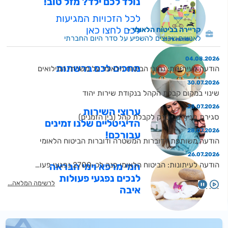
נולד לכם ילד? מזל טוב!
לכל הזכויות המגיעות
לכם לחצו כאן
קריירה בביטוח הלאומי
לאנשים שרוצים להשפיע על סדר היום החברתי
04.08.2026
מחכים לכם ברשתות
הודעה לעיתונות: נתוני הביטוח הלאומי על משרתי המילואים
30.07.2026
שינוי במקום קבלת הקהל בנקודת שירות יהוד
28.07.2026
ערוצי השירות
סגירת סניף בני ברק לקבלת קהל (בין הזמנים)
הדיגיטליים שלנו זמינים
28.07.2026
עבורכם!
הודעה משותפת לדוברות המשטרה ודוברות הביטוח הלאומי
26.07.2026
הודעה לעיתונות: הביטוח הלאומי פנה לכ-2700 נפגעי פעולות איבה בבקשה להחזרים כספיים בגין רכישת כרטיסי טיסה, סמארטפונים, בידוריות וכיוב׳ בכסף שיועד לטיפולים אלטרנטיביים - בסכום של כ-15 מיליון ש״ח
חמי מרפא וימי הבראה
לנכים נפגעי פעולות
09.07.2026
לרשימה המלאה
שדרוג מערכות ותשתיות אתר הביטוח הלאומי
איבה
22.06.2026
הצטרפו אלינו לשינוי שם קצבת 'ילד נכה' בחקיקה
21.06.2026