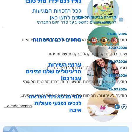
נולד לכם ילד? מזל טוב!
לכל הזכויות המגיעות
לכם לחצו כאן
קריירה בביטוח הלאומי
לאנשים שרוצים להשפיע על סדר היום החברתי
04.08.2026
מחכים לכם ברשתות
הודעה לעיתונות: נתוני הביטוח הלאומי על משרתי המילואים
30.07.2026
שינוי במקום קבלת הקהל בנקודת שירות יהוד
28.07.2026
ערוצי השירות
סגירת סניף בני ברק לקבלת קהל (בין הזמנים)
הדיגיטליים שלנו זמינים
28.07.2026
עבורכם!
הודעה משותפת לדוברות המשטרה ודוברות הביטוח הלאומי
26.07.2026
הודעה לעיתונות: הביטוח הלאומי פנה לכ-2700 נפגעי פעולות איבה בבקשה להחזרים כספיים בגין רכישת כרטיסי טיסה, סמארטפונים, בידוריות וכיוב׳ בכסף שיועד לטיפולים אלטרנטיביים - בסכום של כ-15 מיליון ש״ח
חמי מרפא וימי הבראה
לנכים נפגעי פעולות
09.07.2026
לרשימה המלאה
שדרוג מערכות ותשתיות אתר הביטוח הלאומי
איבה
22.06.2026
הצטרפו אלינו לשינוי שם קצבת 'ילד נכה' בחקיקה
21.06.2026