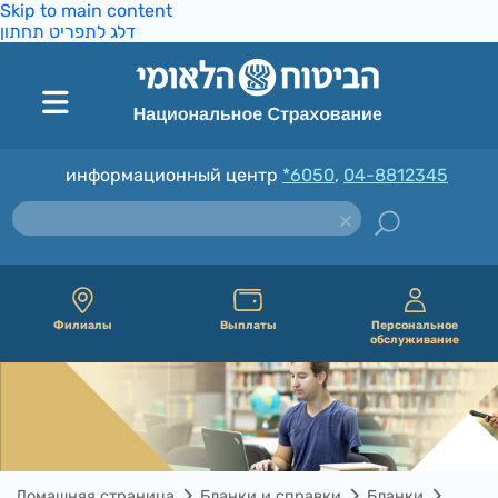
Skip to main content
דלג לתפריט תחתון
информационный центр
*6050
,
04-8812345
Филиалы
Выплаты
Персональное
обслуживание
Домашняя страница
Бланки и справки
Бланки