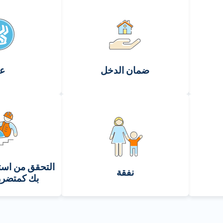
ضمان الدخل
عا
التحقق من است
نفقة
بك كمتضرر