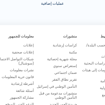
عمليات إضافية
يط
منشورات
معلومات للجمهور
حسب البلدة/
كراسات إرشادية
إعلانات
مكتبة
إعلانات صحفية
اث
مجلة شهرية إحصائية
شبكات التواصل الاجتم
اسات البحثية
(سوشيال)
إستعراض سنوي
مات إلى هيئات
نشرات معلومات
ضمان اجتماعي
قانون حرية المعلومات
تقرير نطاق الفقر
مة
أشرطة إرشادية
التأمين الوطني في إسرائيل
لية
أسئلة شائعة
منشورات مدعومة من قبل
ع
التأمين الوطني
مشاركة الجمهور
جريدة العمر الجديد
الدعم الفني للموقع