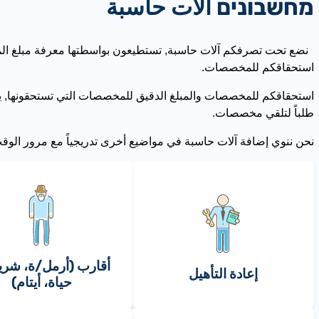
מחשבונים آلات حاسبة
نضع تحت تصرفكم آلات حاسبة, تستطيعون بواسطتها معرفة مبلغ المخ
استحقاقكم للمخصصات.
استحقاقكم للمخصصات والمبلغ الدقيق للمخصصات التي تستحقونها, ي
طلباً لتلقي مخصصات.
نحن ننوي إضافة آلات حاسبة في مواضيع أخرى تدريجياً مع مرور الوق
أقارب (أرمل/ة، شر
إعادة التأهيل
حياة، أيتام)