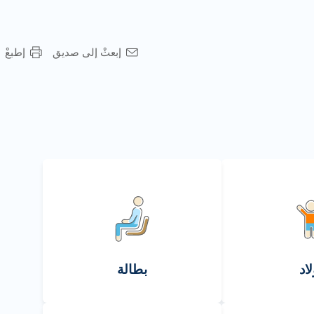
إبعثْ إلى صديق
إطبعْ
لاد
بطالة