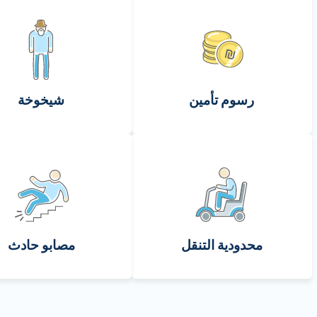
رسوم تأمين
شيخوخة
محدودية التنقل
مصابو حادث