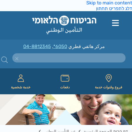
Skip to main conte
ג לתפריט תחתון
مركز هاتفي قطري
*6050
,
04-8812345
فروع وقنوات خدمة
دفعات
خدمة شخصية
דף הבית الصفحة الرئيسية
عن التأمين الوطني