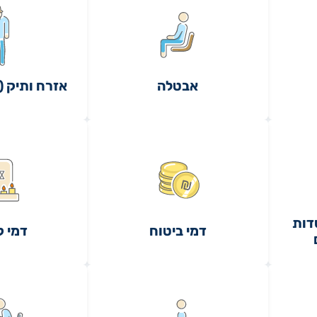
אבטלה
אזרח ותיק (
דות
דמי ביטוח
דמי ק