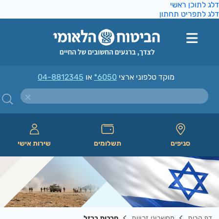
ג לתוכן ראשי
ג לתפריט תחתון
מוקד טלפוני ארצי
*6050
או
04-8812345
סניפים
תשלומים
שירות אישי
דף הבית
מחשבוני זכויות
חרבות ברזל