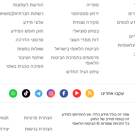
ספריה
הודעות לעתונות
ים
ירחון סטטיסטי
רשתות חברתיות(סושיאל
ע לגופים
סקירה שנתית
עלוני מידע
בטחון סוציאלי
חוק חופש המידע
יים
דוח ממדי העוני
סרטוני הדרכה
נלאומיות
הביטוח הלאומי בישראל
שאלות נפוצות
פרסומים בתמיכת הביטוח
שיתוף הציבור
הלאומי
תמיכה טכנית באתר
עיתון הגיל החדש
עקבו אחרינו
אתר זה כולל מידע כללי, אין להתייחס למידע
הצהרת פרטיות
תנאי
זה כנוסח מחייב של החוק.
כל הזכויות שמורות © הביטוח הלאומי
הצהרת נגישות
יצירת