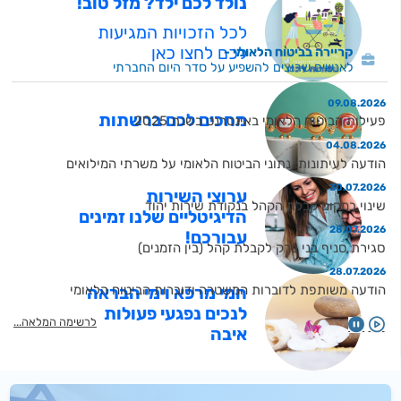
נולד לכם ילד? מזל טוב!
לכל הזכויות המגיעות
לכם לחצו כאן
קריירה בביטוח הלאומי
לאנשים שרוצים להשפיע על סדר היום החברתי
09.08.2026
מחכים לכם ברשתות
פעילות הביטוח הלאומי באינטרנט בשנת 2025
04.08.2026
הודעה לעיתונות: נתוני הביטוח הלאומי על משרתי המילואים
30.07.2026
ערוצי השירות
שינוי במקום קבלת הקהל בנקודת שירות יהוד
הדיגיטליים שלנו זמינים
28.07.2026
עבורכם!
סגירת סניף בני ברק לקבלת קהל (בין הזמנים)
28.07.2026
הודעה משותפת לדוברות המשטרה ודוברות הביטוח הלאומי
חמי מרפא וימי הבראה
לנכים נפגעי פעולות
26.07.2026
לרשימה המלאה
הודעה לעיתונות: הביטוח הלאומי פנה לכ-2700 נפגעי פעולות איבה בבקשה להחזרים כספיים בגין רכישת כרטיסי טיסה, סמארטפונים, בידוריות וכיוב׳ בכסף שיועד לטיפולים אלטרנטיביים - בסכום של כ-15 מיליון ש״ח
איבה
09.07.2026
שדרוג מערכות ותשתיות אתר הביטוח הלאומי
22.06.2026