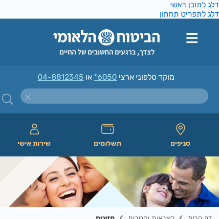
ג לתוכן ראשי
ג לתפריט תחתון
מוקד טלפוני ארצי
*6050
או
04-8812345
סניפים
תשלומים
שירות אישי
דף הבית
קצבאות והטבות
מזונות