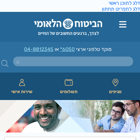
ג לתוכן ראשי
ג לתפריט תחתון
מוקד טלפוני ארצי
*6050
או
04-8812345
סניפים
תשלומים
שירות אישי