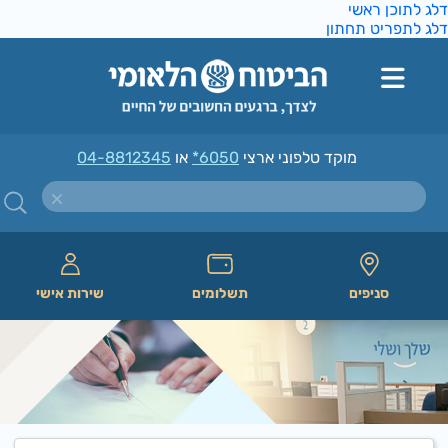
ג לתוכן ראשי
ג לתפריט תחתון
מוקד טלפוני ארצי
*6050
או
04-8812345
סניפים
תשלומים
שירות אישי