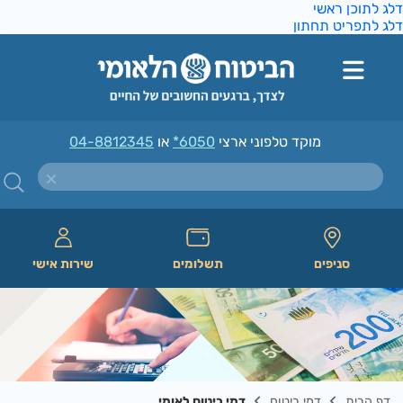
ג לתוכן ראשי
ג לתפריט תחתון
מוקד טלפוני ארצי
*6050
או
04-8812345
סניפים
תשלומים
שירות אישי
דף הבית
דמי ביטוח
דמי ביטוח לאומי