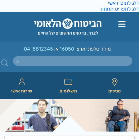
ג לתוכן ראשי
ג לתפריט תחתון
מוקד טלפוני ארצי
*6050
או
04-8812345
סניפים
תשלומים
שירות אישי