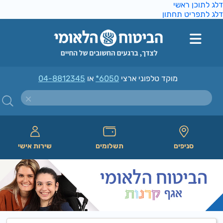
ג לתוכן ראשי
ג לתפריט תחתון
מוקד טלפוני ארצי
*6050
או
04-8812345
סניפים
תשלומים
שירות אישי