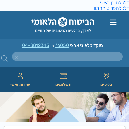
ג לתוכן ראשי
ג לתפריט תחתון
מוקד טלפוני ארצי
*6050
או
04-8812345
סניפים
תשלומים
שירות אישי