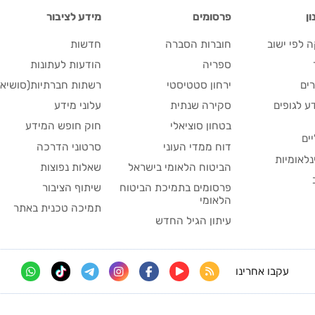
ן
פרסומים
מידע לציבור
 לפי ישוב
חוברות הסברה
חדשות
ספריה
הודעות לעתונות
ים
ירחון סטטיסטי
רשתות חברתיות(סושיאל
 לגופים
סקירה שנתית
עלוני מידע
בטחון סוציאלי
חוק חופש המידע
ים
דוח ממדי העוני
סרטוני הדרכה
נלאומיות
הביטוח הלאומי בישראל
שאלות נפוצות
פרסומים בתמיכת הביטוח
שיתוף הציבור
הלאומי
תמיכה טכנית באתר
עיתון הגיל החדש
עקבו אחרינו