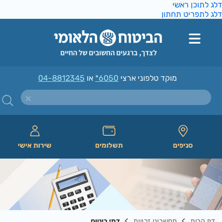
ג לתוכן ראשי
ג לתפריט תחתון
מוקד טלפוני ארצי
*6050
או
04-8812345
סניפים
תשלומים
שירות אישי
דף הבית
מחשבוני זכויות
דמי ביטוח