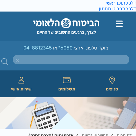
ג לתוכן ראשי
ג לתפריט תחתון
מוקד טלפוני ארצי
*6050
או
04-8812345
סניפים
תשלומים
שירות אישי
דף הבית
מחשבוני זכויות
אזרח ותיק (קצבת זקנה)