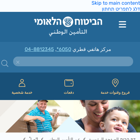
Skip to main conte
ג לתפריט תחתון
مركز هاتفي قطري
*6050
,
04-8812345
فروع وقنوات خدمة
دفعات
خدمة شخصية
דף הבית الصفحة الرئيسية
عن التأمين الوطني
إتّصِلْ