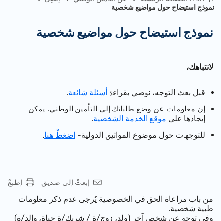
نموذج استيضاح حول مواضيع شخصية
نموذج استيضاح حول مواضيع شخصية
​لانتباهك،
قبل بعث التوجه، نوصي بقراءة
أسئلة شائعة
.
إن معلومات عن وضع طلباتك إلى التأمين الوطني، يمكن
إيجادها على
موقع الخدمة الشخصية
.
للتوجهات حول موضوع المواثيق الدولية-
اضغطْ هنا
.
إبعثْ إلى صديق
إطبعْ
من باب مراعاة الحق في الخصوصية يُرجى عدم ذكر معلومات
طبية شخصية.
وفي توجه عن شخص آخر (ولد، زوج/ة / شريك/ة حياة، والد/ة)