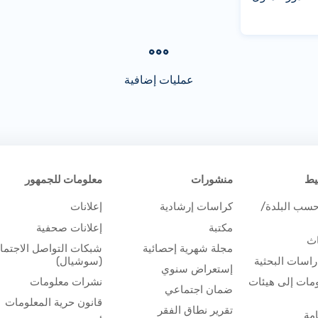
عمليات إضافية
يط
منشورات
معلومات للجمهور
حسب البلدة/
كراسات إرشادية
إعلانات
مكتبة
إعلانات صحفية
اث
مجلة شهرية إحصائية
شبكات التواصل الاجتم
اسات البحثية
(سوشيال)
إستعراض سنوي
مات إلى هيئات
نشرات معلومات
ضمان اجتماعي
قانون حرية المعلومات
تقرير نطاق الفقر
مة