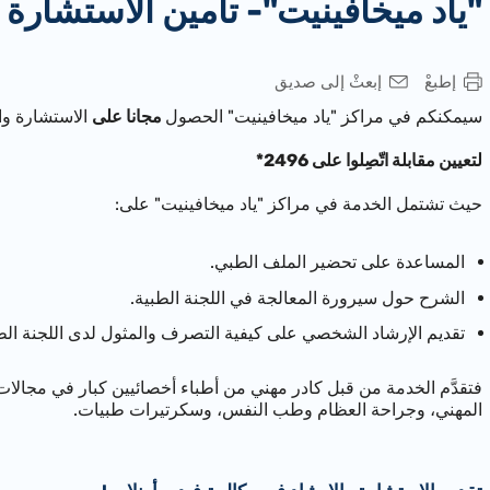
"ياد ميخافينيت"- تأمين الاستشارة 
إطبعْ
إبعثْ إلى صديق
سيمكنكم في مراكز "ياد ميخافينيت" الحصول
مجانا على
الاستشارة وال
لتعيين مقابلة اتّصِلوا على 2496*
حيث تشتمل الخدمة في مراكز "ياد ميخافينيت" على:
المساعدة على تحضير الملف الطبي.
الشرح حول سيرورة المعالجة في اللجنة الطبية.
تقديم الإرشاد الشخصي على كيفية التصرف والمثول لدى اللجنة الط
فتقدَّم الخدمة من قبل كادر مهني من أطباء أخصائيين كبار في مجالا
المهني، وجراحة العظام وطب النفس، وسكرتيرات طبيات.