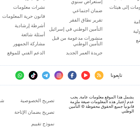
إستعراض سنوي
مات إلى هيئات
نشرات معلومات
ضمان اجتماعي
قانون حرية المعلومات
تقرير نطاق الفقر
مة
أشرطة إرشادية
التأمين الوطني في إسرائيل
لية
أسئلة شائعة
منشورات مدعومة من قبل
ع
التأمين الوطني
مشاركة الجمهور
جريدة العمر الجديد
الدعم الفني للموقع
تابِعونا
يشمل هذا الموقع معلومات عامة, يجب
تصريح الخصوصية
شر
عدم اعتبار هذه المعلومات صيغة ملزمة
قانونياً جميع الحقوق محفوظة © التأمين
الوطني
تصريح بضمان الإتاحة
نموذج تقييم