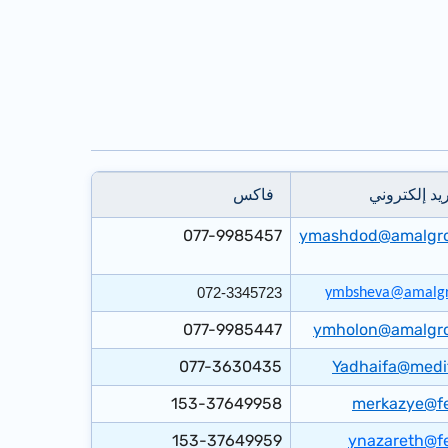
يد إلكتروني​
فاكس​
077-9985457
ymashdod@amalgrou
072-3345723
ymbsheva@amalgro
077-9985447​
ymholon@amalgrou
​077-3630435
Yadhaifa@medit
153-37649958
merkazye@f
​153-37649959
ynazareth@f