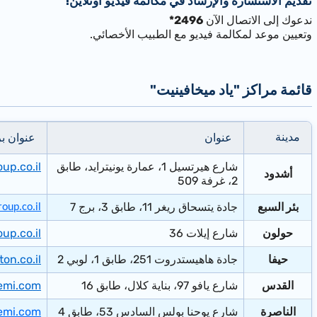
تقديم الاستشارة والإرشاد في مكالمة فيديو أونلاين!
ندعوك إلى الاتصال الآن
2496*
وتعيين موعد لمكالمة فيديو مع الطبيب الأخصائي.
"قائمة مراكز "ياد ميخافينيت
​مدينة
عنوان​
عنوان بر
شارع هيرتسيل 1، ​عمارة
يونيترايد، طابق
p.co.il
أشدود
2، غرفة 509
​بئر السبع
جادة يتسحاق ريغر 11، طابق 3، برج 7
up.co.il
حولون
شارع إيلات 36​
p.co.il
​حيفا
جادة هاهيستدروت 251، ​طابق 1، لوبي 2
on.co.il
​القدس
​شارع يافو 97، بناية كلال، طابق 16
emi.com
​الناصرة
​شارع يوحنا بولس السادس 53، طابق 4
emi.com