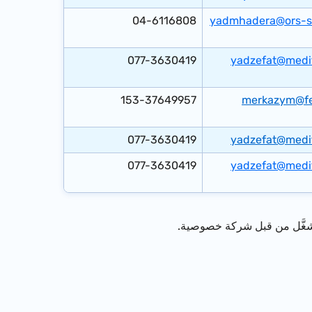
04-6116808
yadmhadera@ors-si
​077-3630419
yadzefat@medit
153-37649957
merkazym@f
077-3630419​
yadzefat@medit
077​-3630419
yadzefat@medit
شغَّل من قبل شركة خصوصية.