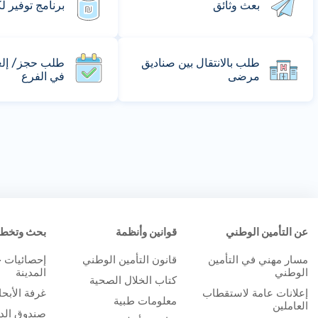
بعث وثائق
برنامج توفير ل
طلب بالانتقال بين صناديق
طلب حجز/ إلغا
مرضى
في الفرع
عن التأمين الوطني
قوانين وأنظمة
بحث وتخط
مسار مهني في التأمين
قانون التأمين الوطني
إحصائيات 
الوطني
المدينة
كتاب الخلال الصحية
إعلانات عامة لاستقطاب
غرفة الأبح
معلومات طبية
العاملين
صندوق الدر