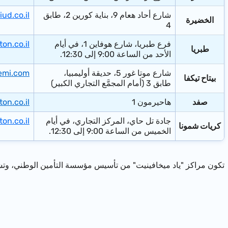
شارع أحاد هعام 9، بناية كورين 2، طابق
ud.co.il
​الخضيرة
4
​فرع طبريا، شارع هوفاين 1، في أيام
on.co.il
​طبريا
الأحد من الساعة 9:00 إلى 12:30.
​شارع موتا غور 5، حديقة أوليمبيا،
emi.com
بيتاح تيكفا
طابق 3 (أمام المجمَّع التجاري الكبير)
صفد
هاحيرمون 1​
on.co.il
جادة تل حاي، المركز التجاري، في أيام
on.co.il
كريات شمونا
الخميس من الساعة 9:00 إلى 12:30.​
تكون مراكز "ياد ميخافينيت" من تأسيس مؤسسة التأمين الوطني، وت