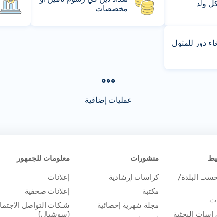
كل ولد
مخصصات
ء دور للمثول
عمليات إضافية
يط
منشورات
معلومات للجمهور
حسب البلدة/
كراسات إرشادية
إعلانات
مكتبة
إعلانات صحفية
اث
مجلة شهرية إحصائية
شبكات التواصل الاجتم
اسات البحثية
(سوشيال)