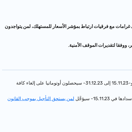
غرامات مع فرقيات ارتباط بمؤشر الأسعار للمستهلك، لمن يتواجدون
، ووفقا لتقديرات الموقف الأمنية
.
ممن يسددون الدفعات المقدَّمة لرسوم التأمين، التي يحين موعد سدادها في التواريخ 15.10.23 و-15.11.23 إلى 31.12.23- سيحصلون أوتوماتيا على إلغاء كافة
15.- سيؤجَّل
لمن يستحق التأجيل بموجب القانون