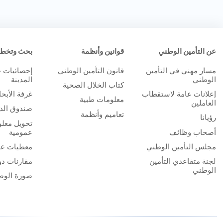
عن التأمين الوطني
قوانين وأنظمة
بحث وتخط
مسار مهني في التأمين
قانون التأمين الوطني
إحصائيات 
الوطني
المدينة
كتاب الخلال الصحية
إعلانات عامة لاستقطاب
غرفة الأبح
معلومات طبية
العاملين
صندوق الدر
تعاميم وأنظمة
رؤيانا
تحويل معلو
أصحاب وظائف
عمومية
مجلس التأمين الوطني
معطيات عا
لجنة متقاعدي التأمين
مقارنات دو
الوطني
صورة الوض