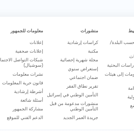
يط
منشورات
معلومات للجمهور
حسب البلدة/
كراسات إرشادية
إعلانات
مكتبة
إعلانات صحفية
اث
مجلة شهرية إحصائية
شبكات التواصل الاجتم
اسات البحثية
(سوشيال)
إستعراض سنوي
مات إلى هيئات
نشرات معلومات
ضمان اجتماعي
قانون حرية المعلومات
تقرير نطاق الفقر
مة
أشرطة إرشادية
التأمين الوطني في إسرائيل
لية
أسئلة شائعة
منشورات مدعومة من قبل
ع
التأمين الوطني
مشاركة الجمهور
جريدة العمر الجديد
الدعم الفني للموقع