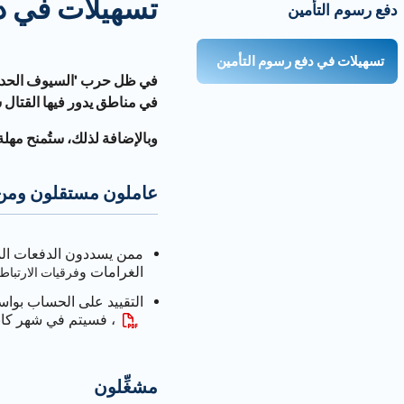
تسهيلات في د
دفع رسوم التأمين
تسهيلات في دفع رسوم التأمين
في ظل حرب
'
السيوف الحدي
في مناطق يدور فيها القتال 
وبالإضافة لذلك، ستُمنح مهل
عاملون مستقلون ومن 
الغرامات و
فرقيات الارتباط
التقييد على الحساب بواسطة أ
، فسيتم في شهر كانو
مشغِّلون