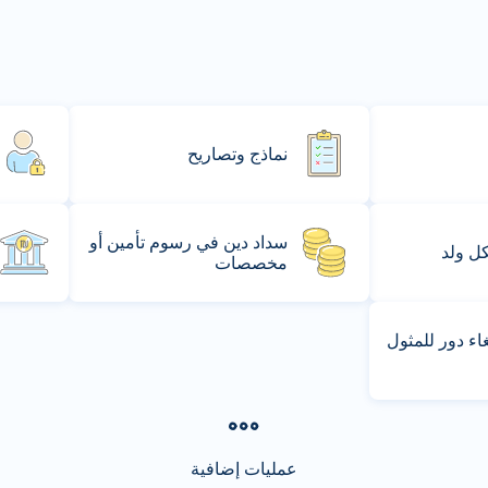
نماذج وتصاريح
سداد دين في رسوم تأمين أو
كل ولد
مخصصات
ء دور للمثول
عمليات إضافية