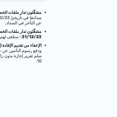
مشغِّلون تدار ملفات ال
سدادها في تأريخيْ 15/10/23 و-15/11/23 على التوالي)
عن التأخر في السداد.
مشغِّلون تدار ملفات الخ
31/12/23
- ستلغى لهم أ
الإعفاء من تقديم الإفادة
سلم تقرير إجازة بدون راتب جاريا عن شهر 10/23- سيُحذف التقرير من النظام، ولاحق
10.