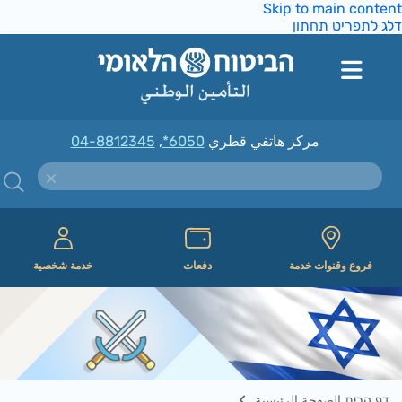
Skip to main conte
ג לתפריט תחתון
مركز هاتفي قطري
*6050
,
04-8812345
فروع وقنوات خدمة
دفعات
خدمة شخصية
דף הבית الصفحة الرئيسية