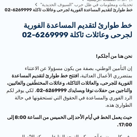
تحديثات ومعلومات في ظل حرب "السيوف الحديدية"
خط طوارئ لتقديم المساعدة الفورية لجرحى وعائلات ثاكلة 6269999-02
خط طوارئ لتقديم المساعدة الفورية
لجرحى وعائلات ثاكلة 6269999-02
نحن هنا من أجلكم!
إن التأمين الوطني، بصفة من يكون مسؤولا عن الاعتناء
بمتضرري الأعمال العدائية،
افتتح خط طوارئ لتقديم المساعدة
الفورية للجرحى، والعائلات الثاكلة، وعائلات المختطَفين والغائبين،
والناجين من حفلات نوفا وبسايدك 6269999-02
، لكي يوفر لكم
الرد الفوري والمساعدة في الحقوق التي تستحقونها في حالة
الطوارئ هذه.
حيث يعمل الخط في أيام الأحد إلى الخميس من الساعة 8:00 إلى
17:00.
وفي كل موضوع آخر يمكن التوجه إلينا على مركز الاتّصال