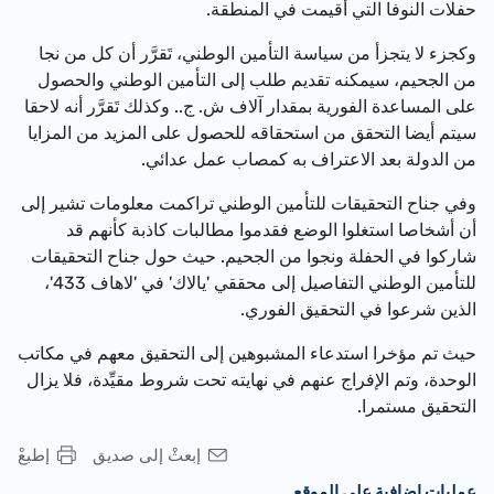
حفلات النوفا التي أقيمت في المنطقة.
وكجزء لا يتجزأ من سياسة التأمين الوطني، تَقرَّر أن كل من نجا
من الجحيم، سيمكنه تقديم طلب إلى التأمين الوطني والحصول
على المساعدة الفورية بمقدار آلاف ش. ج.. وكذلك تَقرَّر أنه لاحقا
سيتم أيضا التحقق من استحقاقه للحصول على المزيد من المزايا
من الدولة بعد الاعتراف به كمصاب عمل عدائي.
وفي جناح التحقيقات للتأمين الوطني تراكمت معلومات تشير إلى
أن أشخاصا استغلوا الوضع فقدموا مطالبات كاذبة كأنهم قد
شاركوا في الحفلة ونجوا من الجحيم. حيث حول جناح التحقيقات
للتأمين الوطني التفاصيل إلى محققي 'يالاك' في 'لاهاف 433'،
الذين شرعوا في التحقيق الفوري.
حيث تم مؤخرا استدعاء المشبوهين إلى التحقيق معهم في مكاتب
الوحدة، وتم الإفراج عنهم في نهايته تحت شروط مقيِّدة، فلا يزال
التحقيق مستمرا.
إبعثْ إلى صديق
إطبعْ
عمليات إضافية على الموقع