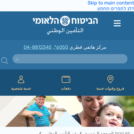
Skip to main conte
ג לתפריט תחתון
مركز هاتفي قطري
*6050
,
04-8812345
فروع وقنوات خدمة
دفعات
خدمة شخصية
דף הבית الصفحة الرئيسية
عن التأمين الوطني