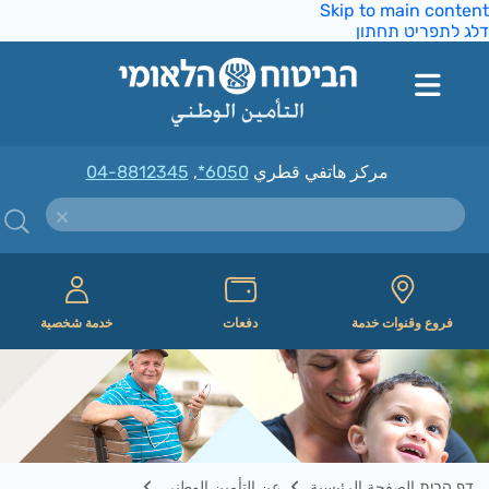
Skip to main conte
ג לתפריט תחתון
مركز هاتفي قطري
*6050
,
04-8812345
فروع وقنوات خدمة
دفعات
خدمة شخصية
דף הבית الصفحة الرئيسية
عن التأمين الوطني