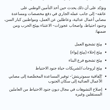
ونؤكد على أن ذلك يحدث حين أخذ التأمين الوطني على
عاتقه- إلى جانب عمله الجاري في دفع مخصصات ومساعدة
مصابي أعمال عدائية، وعاطلين عن العمل، ومواطنين كبار السن،
وجنود احتياط، واصحاب عجوزات- الاعتناء بمِنَح الحرب ومن
ضمنها:
مِنَح تشجيع العمل
مِنَح إخلاء (مِنَح إيواء)
مِنَح تشجيع فرع البناء
مِنَح لزوجات/لشريكات حياة جنود الاحتياط
'إتّفاقية سموتريتش'- توفير المساعدة المخصَّصة إلى مصابي
الأعمال العدائية إلى سكان الجنوب
إصلاح التشوهات في مجال ديون جنود الاحتياط من العاملين
المستقلين وغيره