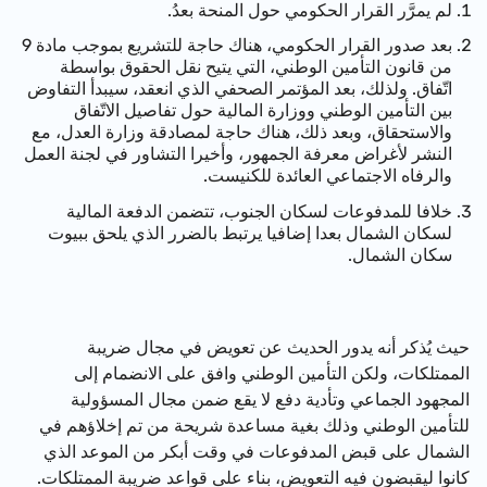
لم يمرَّر القرار الحكومي حول المنحة بعدُ.
بعد صدور القرار الحكومي، هناك حاجة للتشريع بموجب مادة 9
من قانون التأمين الوطني، التي يتيح نقل الحقوق بواسطة
اتّفاق. ولذلك، بعد المؤتمر الصحفي الذي انعقد، سيبدأ التفاوض
بين التأمين الوطني ووزارة المالية حول تفاصيل الاتّفاق
والاستحقاق، وبعد ذلك، هناك حاجة لمصادقة وزارة العدل، مع
النشر لأغراض معرفة الجمهور، وأخيرا التشاور في لجنة العمل
والرفاه الاجتماعي العائدة للكنيست.
خلافا للمدفوعات لسكان الجنوب، تتضمن الدفعة المالية
لسكان الشمال بعدا إضافيا يرتبط بالضرر الذي يلحق ببيوت
سكان الشمال.
حيث يُذكر أنه يدور الحديث عن تعويض في مجال ضريبة
الممتلكات، ولكن التأمين الوطني وافق على الانضمام إلى
المجهود الجماعي وتأدية دفع لا يقع ضمن مجال المسؤولية
للتأمين الوطني وذلك بغية مساعدة شريحة من تم إخلاؤهم في
الشمال على قبض المدفوعات في وقت أبكر من الموعد الذي
كانوا ليقبضون فيه التعويض، بناء على قواعد ضريبة الممتلكات.