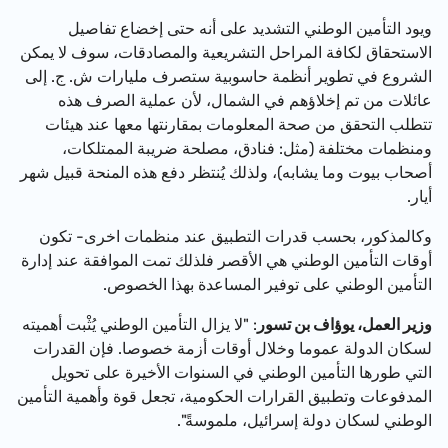
ويود التأمين الوطني التشديد على أنه حتى إخضاع تفاصيل
الاستحقاق لكافة المراحل التشريعية والمصادقات، سوف لا يمكن
الشروع في تطوير أنظمة حاسوبية ستصرف مليارات ش. ج. إلى
عائلات من تم إخلاؤهم في الشمال، لأن عملية الصرف هذه
تتطلب التحقق من صحة المعلومات بمقارنتها معها عند هيئات
ومنظمات مختلفة (مثل: فنادق، مصلحة ضريبة الممتلكات،
أصحاب بيوت وما يشابه)، ولذلك يُنتظر دفع هذه المنحة قبيل شهر
أيار.
وكالمذكور، بحسب قدرات التطبيق عند منظمات اخرى- تكون
أوقات التأمين الوطني هي الأقصر فلذلك تمت الموافقة عند إدارة
التأمين الوطني على توفير المساعدة بهذا الخصوص.
وزير العمل، يوؤاف بن تسور
: "لا يزال التأمين الوطني يُثْبت أهميته
لسكان الدولة عموما وخلال أوقات أزمة خصوصا. فإن القدرات
التي طورها التأمين الوطني في السنوات الأخيرة على تحويل
المدفوعات وتطبيق القرارات الحكومية، تجعل قوة وأهمية التأمين
الوطني لسكان دولة إسرائيل،
ملمو
سةً".