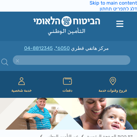
Skip to main conte
ג לתפריט תחתון
مركز هاتفي قطري
*6050
,
04-8812345
فروع وقنوات خدمة
دفعات
خدمة شخصية
דף הבית الصفحة الرئيسية
عن التأمين الوطني