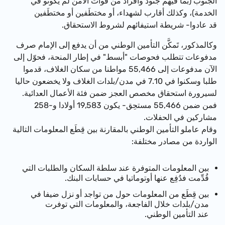
الجنوب (بما فيهم جنود وافراد من قوات الأمن لم يكونو في
الخدمة)، وكذلك أقارب لشهداء، أو مختطَفين أو مختطَفين
قد عادوا- شريطة استيفائهم لشروط الاستحقاق.
وكالمذكور، تَمكَّن التأمين الوطني من أن يدفع إلى الإمام صرف
مدفوعات تتطلب فحوصات "أبسط" في إطار المنحة، فحوّل إلى
الآن مدفوعات إلى
55,466
مواطنا من سكان الغلاف، قدموا
طلبا وسكنوا في 7.10 في مدن/بلدات الغلاف ولا يخضعون حاليا
لسيرورة استحقاق مخصص العجز ضمن فئة الأعمال العدائية.
فمن ضمن
55,466 مستحِق- يكون
19,583
أولادا و-258
مشاركين في الحفلات.
وقام عاملو التأمين الوطني بالمقارنة بين قِطَع المعلومات التالية
الواردة من مصادر مختلفة:
بين المعلومات المتوفرة عند سلطة السكان والطلبات التي
قُدِّمت فدُفِع عنها أوتوماتيا في حسابات البنك.
بين قِطَع من المعلومات حول من تواجد أو نزل ضيفا في
مدن/بلدات خلال الفاجعة، والمعلومات التي توفرت
عند التأمين الوطني.