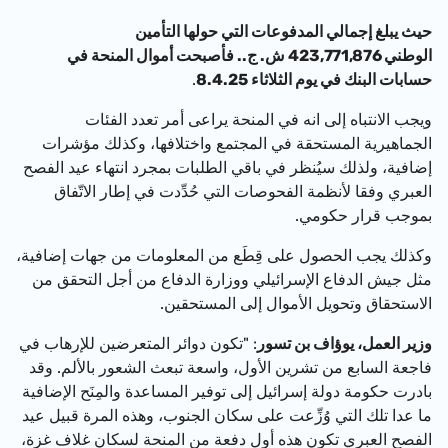
حيث يبلغ إجمالي المدفوعات التي حولها التأمين
الوطني
423,771,876
ش. ج.. فأصبحت أموال المنحة في
حسابات البنك في يوم الثلاثاء 8.4.25
.
ويجب الانتباه إلى انه في المنحة يراعى أمر تعدد الفئات
الجماهيرية المستحقة في المجتمع واختلافها، وكذلك مؤشرات
إضافية، ولذلك سيُنظر في باقي الطلبات بمجرد انتهاء عيد الفصح
العبري وفقا لأنظمة الفحوصات التي حُدِّدت في إطار الاتّفاق
بموجب قرار حكومي.
وكذلك يجب الحصول على قِطَع من المعلومات من جهات إضافية،
مثل جيش الدفاع الإسرائيلي ووزارة الدفاع من أجل التحقق من
الاستحقاق وتحويل الأموال إلى المستحقين.
وزير العمل، يوؤاف بن تسور
: "تكون دوائر المتعرضين للإرهاب في
فاجعة السابع من تشرين الأول، واسعة تبعث الشعور بالألم. وقد
بادرت حكومة دولة إسرائيل إلى توفير المساعدة والمِنَح الإضافية
ما عدا تلك التي وُزِّعت على سكان الجنوب، وهذه المرة قبيل عيد
الفصح العبري تكون هذه أول دفعة من المنحة لسكان غلاف غزة،