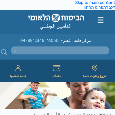
Skip to main conte
ג לתפריט תחתון
مركز هاتفي قطري
*6050
,
04-8812345
فروع وقنوات خدمة
دفعات
خدمة شخصية
דף הבית الصفحة الرئيسية
عن التأمين الوطني