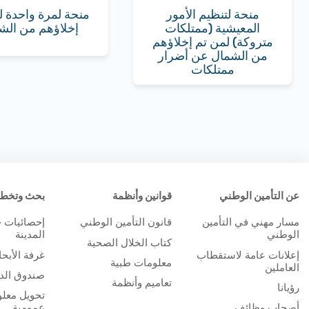
منحة لتنظيم الأمور
منحة لمرة واحدة ل
المعيشية (ممتلكات
إخلاؤهم من الش
متروكة) لمن تم إخلاؤهم
من الشمال عن أضرار
ممتلكات
عن التأمين الوطني
قوانين وأنظمة
بحث وتخط
مسار مهني في التأمين
قانون التأمين الوطني
إحصائيات 
الوطني
المدينة
كتاب الخلال الصحية
إعلانات عامة لاستقطاب
غرفة الأبح
معلومات طبية
العاملين
صندوق الدر
تعاميم وأنظمة
رؤيانا
تحويل معلو
أصحاب وظائف
عمومية