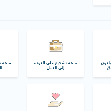
لغون
منحة تشجيع على العودة
منحة ت
إلى العمل
ال