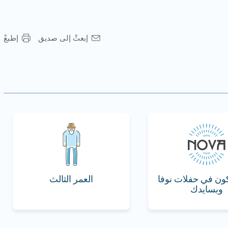
إبعثْ إلى صديق
إطبعْ
ون في حفلات نوفا
العمر الثالث
وبسايدك