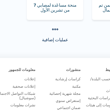
من تم
منحة مساعَدة لمصابي 7
مال
من تشرين الأول
عمليات إضافية
يط
منشورات
معلومات للجمهور
حسب البلدة/
كراسات إرشادية
إعلانات
مكتبة
إعلانات صحفية
اث
مجلة شهرية إحصائية
شبكات التواصل الاجتم
اسات البحثية
(سوشيال)
إستعراض سنوي
مات إلى هيئات
نشرات معلومات
ضمان اجتماعي