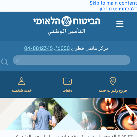
Skip to main conte
ג לתפריט תחתון
مركز هاتفي قطري
*6050
,
04-8812345
فروع وقنوات خدمة
دفعات
خدمة شخصية
דף הבית الصفحة الرئيسية
مخصصات ومزايا
أجور الدفن