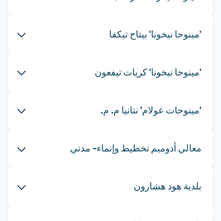
'مينوحا نيخونا' بيتاح تيكفا
'مينوحا نيخونا' كريات تيفعون
'مينوحات عولام' نتانيا م. م.
معالي أدوميم تخطيط وإنماء- مدني
بلدية هود هشارون