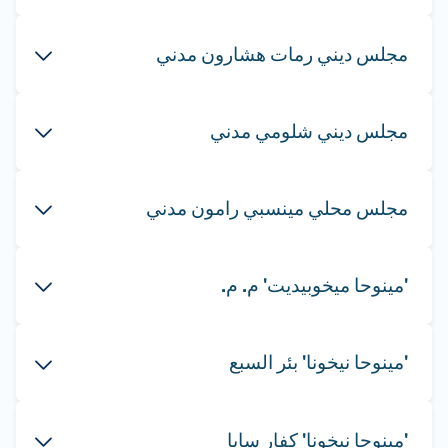
مجلس ديني رمات هشارون مدني
مجلس ديني شلومي مدني
مجلس محلي مينسبي رامون مدني
'مينوحا ميخوبيديت' م. م.
'مينوحا نيخونا' بئر السبع
'مينوحا نيخونا' كفار سابا