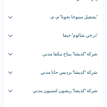
'بشفيل مينوحا نخونا' م. م.
'درخي شالوم' حيفا
شركة 'كديشا' بيتاح تيكفا مدني
شركة 'كديشا' برديس حانا مدني
شركة 'كديشا' ريشون لتسيون مدني