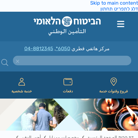
Skip to main conte
ג לתפריט תחתון
مركز هاتفي قطري
*6050
,
04-8812345
فروع وقنوات خدمة
دفعات
خدمة شخصية
דף הבית الصفحة الرئيسية
مخصصات ومزايا
أجور الدفن