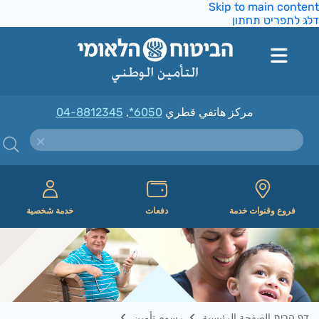
Skip to main conte
ג לתפריט תחתון
مركز هاتفي قطري
*6050
,
04-8812345
فروع وقنوات خدمة
دفعات
خدمة شخصية
דף הבית الصفحة الرئيسية
رسوم تأمين