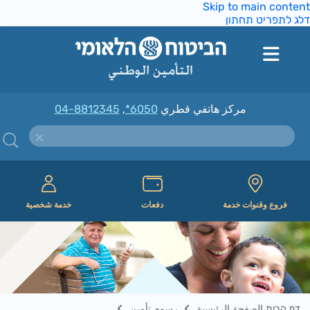
Skip to main conte
ג לתפריט תחתון
مركز هاتفي قطري
*6050
,
04-8812345
فروع وقنوات خدمة
دفعات
خدمة شخصية
דף הבית الصفحة الرئيسية
رسوم تأمين