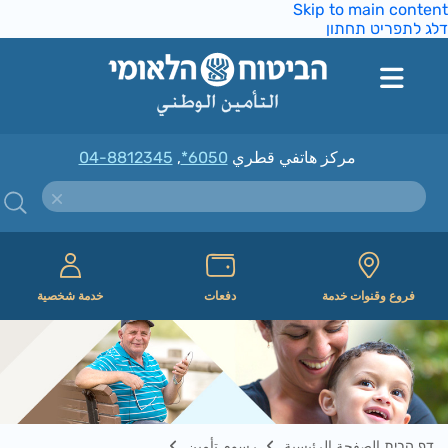
Skip to main conte
ג לתפריט תחתון
مركز هاتفي قطري
*6050
,
04-8812345
فروع وقنوات خدمة
دفعات
خدمة شخصية
דף הבית الصفحة الرئيسية
رسوم تأمين