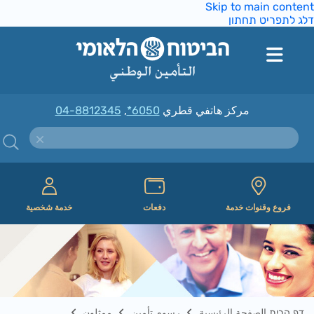
Skip to main conte
ג לתפריט תחתון
مركز هاتفي قطري
*6050
,
04-8812345
فروع وقنوات خدمة
دفعات
خدمة شخصية
דף הבית الصفحة الرئيسية
رسوم تأمين
ممثلون