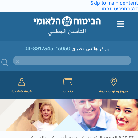
Skip to main conte
ג לתפריט תחתון
مركز هاتفي قطري
*6050
,
04-8812345
فروع وقنوات خدمة
دفعات
خدمة شخصية
דף הבית الصفحة الرئيسية
رسوم تأمين
ممثلون