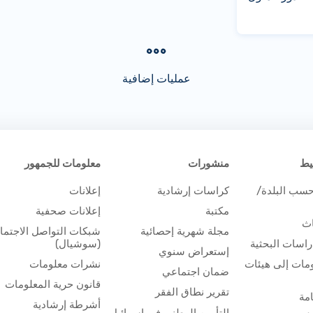
عمليات إضافية
يط
منشورات
معلومات للجمهور
حسب البلدة/
كراسات إرشادية
إعلانات
مكتبة
إعلانات صحفية
اث
مجلة شهرية إحصائية
شبكات التواصل الاجتم
اسات البحثية
(سوشيال)
إستعراض سنوي
مات إلى هيئات
نشرات معلومات
ضمان اجتماعي
قانون حرية المعلومات
تقرير نطاق الفقر
مة
أشرطة إرشادية
التأمين الوطني في إسرائيل