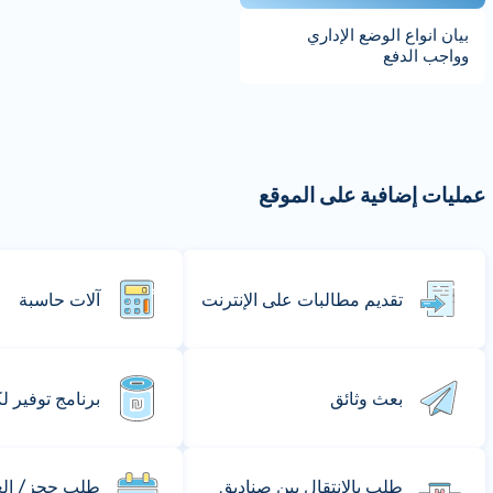
بيان انواع الوضع الإداري
وواجب الدفع
عمليات إضافية على الموقع
تقديم مطالبات على الإنترنت
آلات حاسبة
بعث وثائق
برنامج توفير ل
طلب بالانتقال بين صناديق
طلب حجز/ إلغا