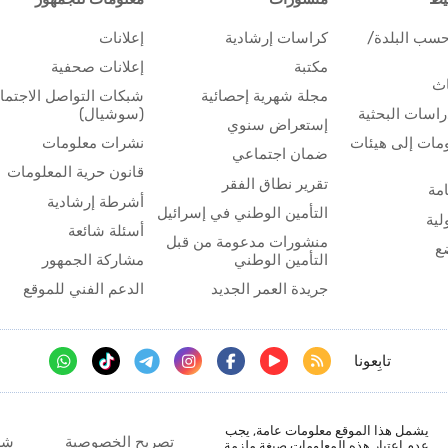
حسب البلدة/
كراسات إرشادية
إعلانات
مكتبة
إعلانات صحفية
اث
مجلة شهرية إحصائية
شبكات التواصل الاجتم
اسات البحثية
(سوشيال)
إستعراض سنوي
مات إلى هيئات
نشرات معلومات
ضمان اجتماعي
قانون حرية المعلومات
تقرير نطاق الفقر
مة
أشرطة إرشادية
التأمين الوطني في إسرائيل
لية
أسئلة شائعة
منشورات مدعومة من قبل
ع
التأمين الوطني
مشاركة الجمهور
جريدة العمر الجديد
الدعم الفني للموقع
تابِعونا
يشمل هذا الموقع معلومات عامة, يجب
تصريح الخصوصية
شر
عدم اعتبار هذه المعلومات صيغة ملزمة