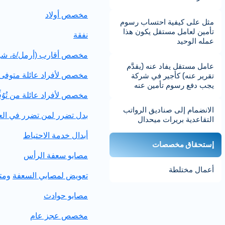
مخصص أولاد
مثل على كيفية احتساب رسوم
تأمين لعامل مستقل يكون هذا
نفقة
عمله الوحيد
مخصص أقارب (أرمل/ة، شريك
عامل مستقل يفاد عنه (يقدَّم
مخصص لأفراد عائلة متوف
تقرير عنه) كأجير في شركة
يجب دفع رسوم تأمين عنه
مخصص لأفراد عائلة من تُوُ
الانضمام إلى صناديق الرواتب
بدل تضرر لمن تضرر في ال
التقاعدية بريرات ميحدال
أبدال خدمة الاحتياط
إستحقاق مخصصات
مصابو سعفة الرأس
أعمال مختلطة
تعويض لمصابي السعفة
ومت
مصابو حوادث
مخصص عجز عام