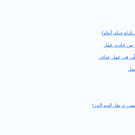
/ة حياة، أيتام)
ى من حادث عمل
فِّي في عمل عدائي
عمل
ضرري نقل الدم (إيدز)