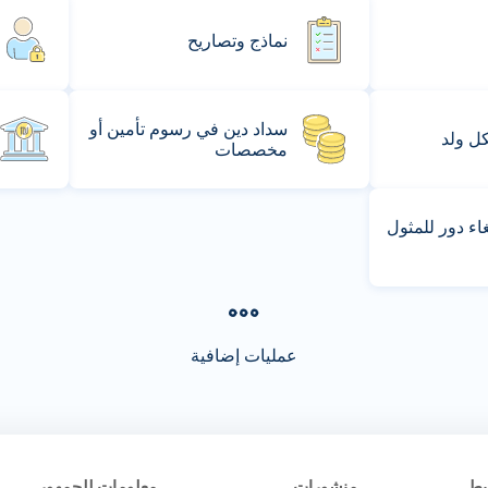
نماذج وتصاريح
سداد دين في رسوم تأمين أو
كل ولد
مخصصات
ء دور للمثول
عمليات إضافية
يط
منشورات
معلومات للجمهور