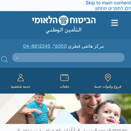
Skip to main conte
ג לתפריט תחתון
مركز هاتفي قطري
*6050
,
04-8812345
فروع وقنوات خدمة
دفعات
خدمة شخصية
דף הבית الصفحة الرئيسية
أدلّة لشرائح جماهيرية مستهدَفة