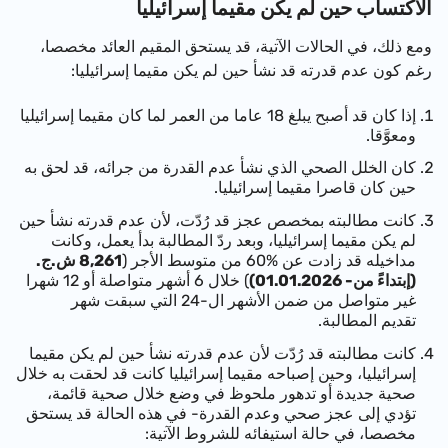
الاكتساب حين لم يكن مقيما إسرائيليا
ومع ذلك، في الحالات الآتية، قد يستحق المقيم العائد مخصصا،
رغم كون عدم قدرته قد نشأ حين لم يكن مقيما إسرائيليا:
إذا كان قد أصبح يبلغ 18 عاما من العمر لما كان مقيما إسرائيليا
ومعوَّقا.
كان الخلل الصحي الذي نشأ عدم القدرة من جرائه، قد لحق به
حين كان قاصرا مقيما إسرائيليا.
كانت مطالبته بمخصص عجز قد رُدّت، لأن عدم قدرته نشأ حين
لم يكن مقيما إسرائيليا، وبعد ردّ المطالبة بدأ يعمل، وكانت
مداخيله قد زادت عن %60 من متوسط الأجر (
8,261 ش.ج.
(إبتداءً من- 01.01.2026)
) خلال 6 أشهر متواصلة أو 12 شهرا
غير متواصل من ضمن الأشهر ال-24 التي سبقت شهر
تقديم المطالبة.
كانت مطالبته قد رُدّت لأن عدم قدرته نشأ حين لم يكن مقيما
إسرائيليا، وحين إصباحه مقيما إسرائيليا كانت قد لحقت به خلال
صحية جديدة أو تدهور ملحوظ في وضع خلال صحية قائمة،
تؤدي إلى عجز صحي وعدم القدرة- في هذه الحالة قد يستحق
مخصصا، في حالة استيفائه للشروط الآتية: