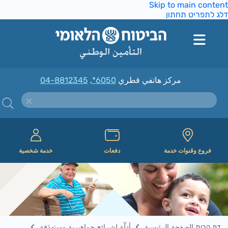
Skip to main conte
ג לתפריט תחתון
مركز هاتفي قطري
*6050
,
04-8812345
فروع وقنوات خدمة
دفعات
خدمة شخصية
דף הבית الصفحة الرئيسية
أدلّة لشرائح جماهيرية مستهدَفة