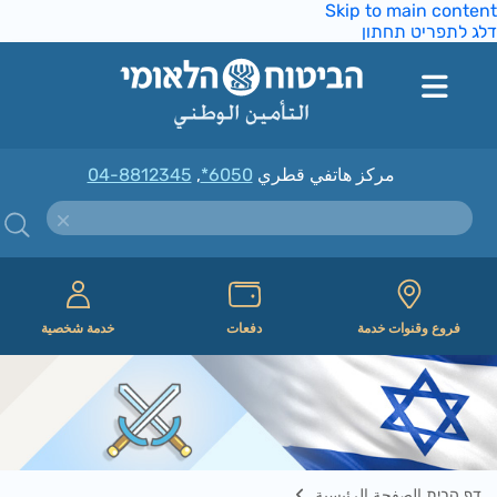
Skip to main conte
ג לתפריט תחתון
مركز هاتفي قطري
*6050
,
04-8812345
فروع وقنوات خدمة
دفعات
خدمة شخصية
דף הבית الصفحة الرئيسية