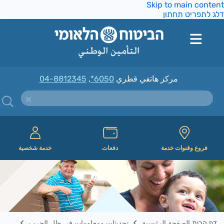
Skip to main conte
ג לתפריט תחתון
مركز هاتفي قطري
*6050
,
04-8812345
فروع وقنوات خدمة
دفعات
خدمة شخصية
דף הבית الصفحة الرئيسية
تحديثات ومعلومات في ظل الحرب