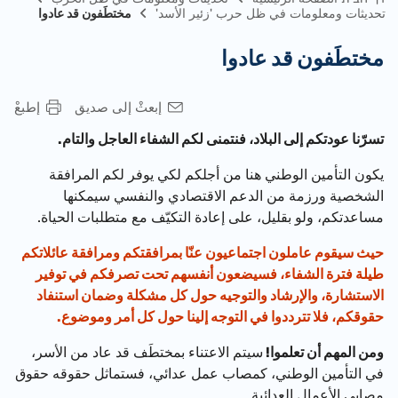
تحديثات ومعلومات في ظل حرب 'زئير الأسد'
مختطَفون قد عادوا
مختطَفون قد عادوا
إبعثْ إلى صديق
إطبعْ
تسرّنا عودتكم إلى البلاد، فنتمنى لكم الشفاء العاجل والتام.
يكون التأمين الوطني هنا من أجلكم لكي يوفر لكم المرافقة
الشخصية ورزمة من الدعم الاقتصادي والنفسي سيمكنها
مساعدتكم، ولو بقليل، على إعادة التكيّف مع متطلبات الحياة.
حيث سيقوم عاملون اجتماعيون عنّا بمرافقتكم ومرافقة عائلاتكم
طيلة فترة الشفاء، فسيضعون أنفسهم تحت تصرفكم في توفير
الاستشارة، والإرشاد والتوجيه حول كل مشكلة وضمان استنفاد
حقوقكم، فلا تترددوا في التوجه إلينا حول كل أمر وموضوع.
ومن المهم أن تعلموا!
سيتم الاعتناء بمختطَف قد عاد من الأسر،
في التأمين الوطني، كمصاب عمل عدائي، فستماثل حقوقه حقوق
مصابي الأعمال العدائية.