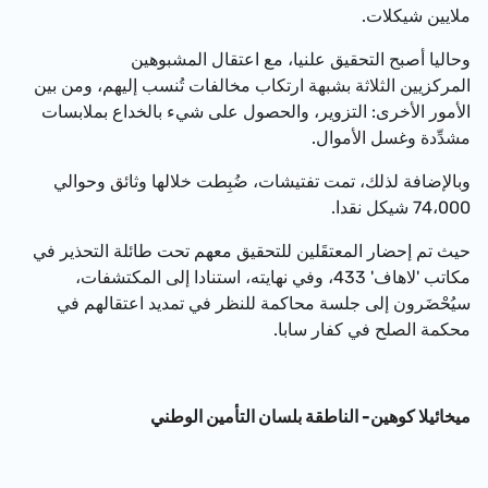
ملايين شيكلات.
وحاليا أصبح التحقيق علنيا، مع اعتقال المشبوهين
المركزيين الثلاثة بشبهة ارتكاب مخالفات تُنسب إليهم، ومن بين
الأمور الأخرى: التزوير، والحصول على شيء بالخداع بملابسات
مشدِّدة وغسل الأموال.
وبالإضافة لذلك، تمت تفتيشات، ضُبِطت خلالها وثائق وحوالي
74،000 شيكل نقدا.
حيث تم إحضار المعتقَلين للتحقيق معهم تحت طائلة التحذير في
مكاتب 'لاهاف' 433، وفي نهايته، استنادا إلى المكتشفات،
سيُحْضَرون إلى جلسة محاكمة للنظر في تمديد اعتقالهم في
محكمة الصلح في كفار سابا.
ميخائيلا كوهين- الناطقة بلسان التأمين الوطني