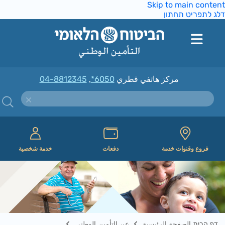
Skip to main conte
ג לתפריט תחתון
مركز هاتفي قطري
*6050
,
04-8812345
فروع وقنوات خدمة
دفعات
خدمة شخصية
דף הבית الصفحة الرئيسية
عن التأمين الوطني