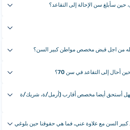
فهل أستحق أيضا مخصص أقارب (أرمل/ة، شريك/ة
تي. ويقبض زوجي مخصص مواطن كبير السن مع علاوة عني. فما هي حقوقنا حين بلوغي