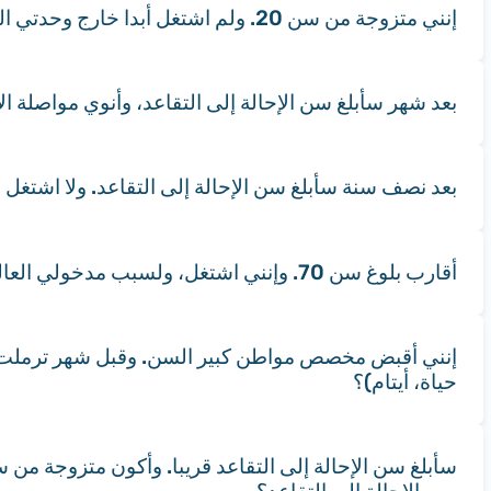
إنني متزوجة من سن 20. ولم اشتغل أبدا خارج وحدتي السكنية-المعيشية. فهل سأستحق مخصص مواطن كبير السن، حين سأبلغ سن الإحالة إلى التقاعد؟
بعد شهر سأبلغ سن الإحالة إلى التقاعد، وأنوي مواصل
بعد نصف سنة سأبلغ سن الإحالة إلى التقاعد. ولا اشتغل منذ 4 سنوات (لقد أُحِلتُ إلى التقاعد المبكر) فما يلزمني عمله من اجل قبض مخصص مواطن ك
أقارب بلوغ سن 70. وإنني اشتغل، ولسبب مدخولي العالي لا أقبض مخصص مواطن كبير السن. فما الذي سأستحقه حين أحال إلى التقاعد في سن 70؟
إنني أقبض مخصص مواطن كبير السن. وقبل شهر ترملت
حياة، أيتام)؟