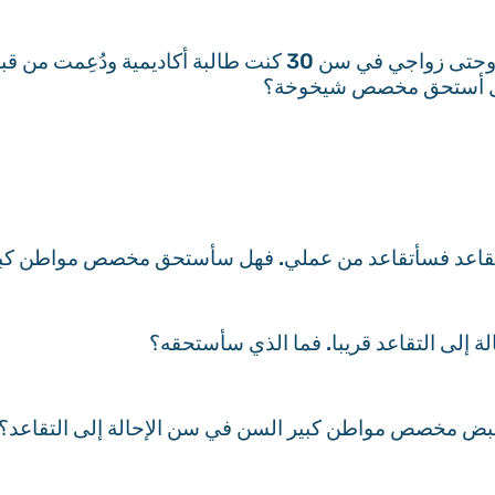
إحتساب فترات تأمينية لمرأة- إنني تولدت في إسرائيل. وحتى زوا
التقاعد فسأتقاعد من عملي. فهل سأستحق مخصص مواطن كبير 