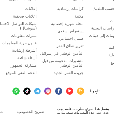
حسب البلدة/
كراسات إرشادية
إعلانات
مكتبة
إعلانات صحفية
اث
مجلة شهرية إحصائية
شبكات التواصل الاجتم
اسات البحثية
(سوشيال)
إستعراض سنوي
مات إلى هيئات
نشرات معلومات
ضمان اجتماعي
قانون حرية المعلومات
تقرير نطاق الفقر
مة
أشرطة إرشادية
التأمين الوطني في إسرائيل
لية
أسئلة شائعة
منشورات مدعومة من قبل
ع
التأمين الوطني
مشاركة الجمهور
جريدة العمر الجديد
الدعم الفني للموقع
تابِعونا
يشمل هذا الموقع معلومات عامة, يجب
تصريح الخصوصية
شر
عدم اعتبار هذه المعلومات صيغة ملزمة