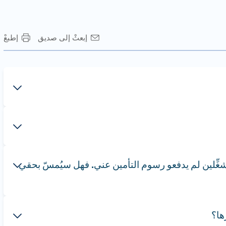
إبعثْ إلى صديق
إطبعْ
شغِّلين لم يدفعو رسوم التأمين عني. فهل سيُمسّ بحقي
ها؟