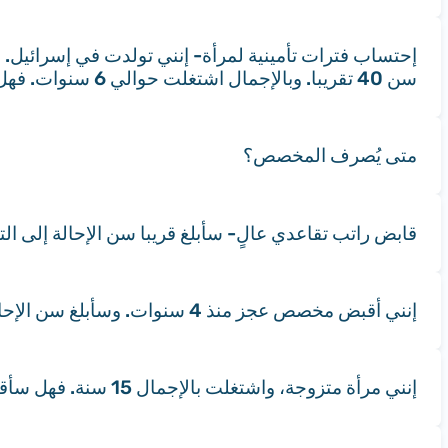
سن 40 تقريبا. وبالإجمال اشتغلت حوالي 6 سنوات. فهل أستحق مخصص شيخوخة؟
متى يُصرف المخصص؟
قابض راتب تقاعدي عالٍ- سأبلغ قريبا سن الإحالة إلى 
إنني أقبض مخصص عجز منذ 4 سنوات. وسأبلغ سن الإحالة إلى التقاعد قريبا. فما الذي سأستحقه؟
إنني مرأة متزوجة، واشتغلت بالإجمال 15 سنة. فهل سأقبض مخصص مواطن كبير السن في سن الإحالة إلى التقاعد؟