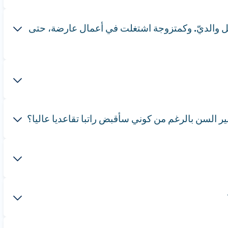
جي في سن 30 كنت طالبة أكاديمية ودُعِمت من قبل والديّ. وكمتزوجة اشتغلت في أعمال عارضة، حتى
السن بالرغم من كوني سأقبض راتبا تقاعديا عاليا؟