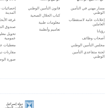
مسار مهني في التأمين
قانون التأمين الوطني
إحصائيات 
الوطني
المدينة
كتاب الخلال الصحية
إعلانات عامة لاستقطاب
غرفة الأبح
معلومات طبية
العاملين
صندوق الدر
تعاميم وأنظمة
رؤيانا
تحويل معلو
أصحاب وظائف
عمومية
مجلس التأمين الوطني
معطيات عا
لجنة متقاعدي التأمين
مقارنات دو
الوطني
صورة الوض
دولة إسرائيل
التأمين الوطني