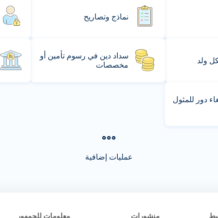
نماذج وتصاريح
سداد دين في رسوم تأمين أو
كل ولد
مخصصات
ء دور للمثول
عمليات إضافية
يط
منشورات
معلومات للجمهور