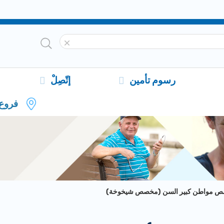
رسوم تأمين
إتّصِلْ
فروع
 مواطن كبير السن (مخصص شيخوخة)