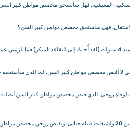
ة الاشتغال. فهل ساستحق مخصص مواطن كبير السن؟
بير السن؟
 لوفاة زوجي، الذي قبض مخصص مواطن كبير السن أيضا. 
سأبلغ سن الإحالة إلى التقاعد قريبا. وأكون متزوجة من سن 20 واشتغلت طيلة حيا