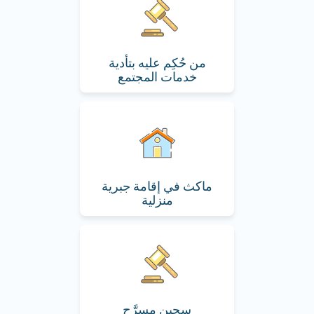
من حُكِم عليه بتأدية
خدمات المجتمع
ماكث في إقامة جبرية
منزلية
سجين مسرَّح