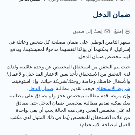
مان الدخل
إطبعْ
إبعثْ إلى صديق
هر التامين الوطني
على ضمان مصلحة كل
شخص
وعائلة
في
رائيل
،
لا يمكنهما أن يؤمِّنا لنفسهما
مدخولا لمعيشتهما،
ويدفع
ما مخصص
ضمان
الدخل.
ث يتم التحقق من استحقاق المخصص عن وحدة عائلية، ولذلك
ى التحقق من الاستحقاق نأخذ بعين الاعتبار المداخيل والأعمال/
لأشغال خاصتك وخاصة زوجتك/شريكة حياتك. وإذا استوفيتما
وط الاستحقاق
فيجب تقديم مطالبة
بضمان الدخل
.
ن مريضا قدم م
طالبة بمخصص
عجز
و
لم يصادَق على مطالبته
دُ، يمكنه
تقديم مطالبة
بمخصص ضمان الدخل
حتى يصادَق
على مخصص العجز
. و
في
هذه الحالة
يجب أن
يفي
ب
واحدة
علات
الاستحقاق
للمخصص (بما في ذلك
المثول لدى مكتب
عمل لمصلحة الاستخدام
).