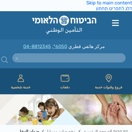
Skip to main con
לתפריט תחתון
مركز هاتفي قطري
*6050
,
04-8812345
فروع وقنوات خدمة
دفعات
خدمة شخصية
הבית الصفحة الرئيسية
مخصصات ومزايا
ضمان الدخل