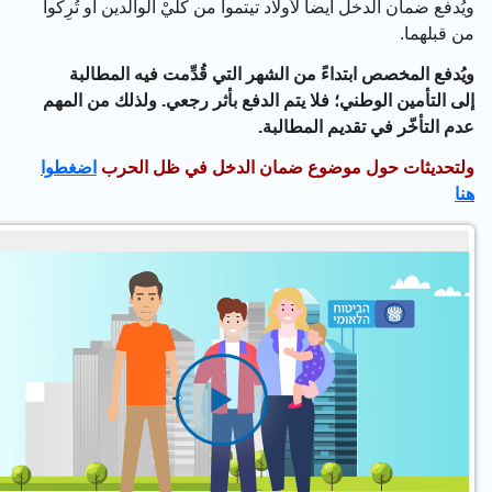
ُدفع ضمان الدخل أيضا لأولاد
تيتموا
من كليْ
الوالدين أو تُرِكوا
 قبلهما
.
ُدفع المخصص ابتداءً
من الشهر التي قُدِّمت فيه المطالبة
ى التأمين الوطني؛ فلا يتم الدفع بأثر رجعي. ولذلك من المهم
م التأخّر في تقديم المطالبة.
تحديثات حول موضوع ضمان الدخل في ظل الحرب
اضغطوا
ا