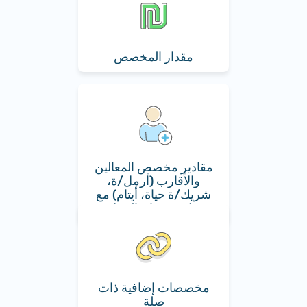
مقدار المخصص
مقادير مخصص المعالين
والأقارب (أرمل/ة،
شريك/ة حياة، أيتام) مع
علاوة ضمان الدخل
مخصصات إضافية ذات
صلة