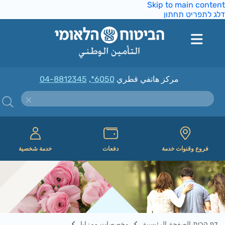
Skip to main conte
ג לתפריט תחתון
مركز هاتفي قطري
*6050
,
04-8812345
فروع وقنوات خدمة
دفعات
خدمة شخصية
דף הבית الصفحة الرئيسية
مخصصات ومزايا