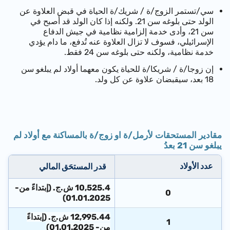
سي/تستمر
ال
زوج/ة / شريك/ة الحياة
في قبض العلاوة عن
الولد حتى بلوغه سن 21. ولكنه إذا كان الولد قد أصبح في
سن 21، وأدى خدمة إلزامية نظامية في جيش الدفاع
الإسرائيلي، فسوف لا تزال العلاوة عنه تُدفع، ما دام يؤدي
خدمة نظامية، ولكنه حتى بلوغه سن 24 فقط.
إن
زوجا/ة / شريكا/ة للحياة
يكون معهما أولاد لم يبلغو سن
18 بعد، سيقبضان علاوة عن كل ولد.
مقادير المستحقات لأرمل/ة او زوج/ة بالمساكنة مع أولاد لم
يبلغو سن 21 بعدُ
عدد الأولاد
قدر المستحَق المالي
10,525.4 ش.ج. (إبتداءً من-
0
01.01.2025)
12,995.44 ش.ج. (إبتداءً
1
من- 01.01.2025)