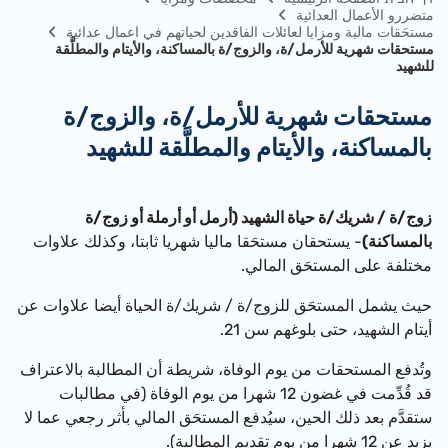
متضررو الأعمال العدائية
مستحَقات مالية ومزايا لعائلات الفاقدين لحياتهم في اعمال عدائية
مستحقات شهرية للأرمل/ة، والزوج/ة بالمساكنة، والأيتام والمطلَّقة
للشهيد
مستحقات شهرية للأرمل/ة، والزوج/ة
بالمساكنة، والأيتام والمطلَّقة للشهيد
زوج/ة / شريك/ة حياة الشهيد (أرمل أو أرملة أو زوج/ة
بالمساكنة)
- يستحقان مستحَقا ماليا شهريا ثابتا، وكذلك علاوات
مختلفة على المستحَق المالي.
حيث يشمل المستحَق لل
زوج/ة / شريك/ة الحياة
أيضا علاوات عن
أيتام الشهيد، حتى بلوغهم سن 21.
وتُدفع المستحقات من يوم الوفاة، شريطة أن المطالبة بالاعتراف
قد قُدِّمت في غضون 12 شهرا من يوم الوفاة (في مطالبات
ستقدَّم بعد ذلك الحين، سيُدفع المستحَق المالي
بأثر رجعي عما
لا
يزيد عن 12 شهرا من يوم تقديم المطالبة).