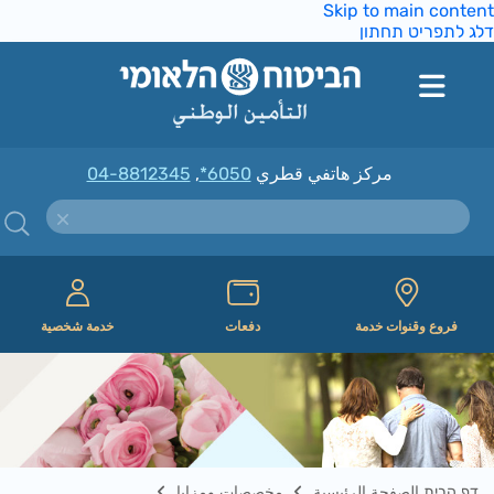
Skip to main conte
ג לתפריט תחתון
مركز هاتفي قطري
*6050
,
04-8812345
فروع وقنوات خدمة
دفعات
خدمة شخصية
דף הבית الصفحة الرئيسية
مخصصات ومزايا