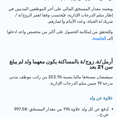
ويعتمد مقدار المستحَق المالي على أجر الموظفين المدنيين في
إطار سلم الدرجات الإدارية، فيُحتسب وفقا لعمر ال
زوج/ة /
شريك/ة الحياة
، وعدد الأيتام وأعمارهم.
وللتحقق من إمكانية الحصول على أكثر من مخصص واحد ادخلوا
إلى
الحاسبة
.
أرمل/ة، زوج/ة بالمساكنة يكون معهما ولد لم يبلغ
سن 21 بعد
سيقبضان مستحَقا ماليا بنسبة %253.1 من راتب موظف مدني
بدرجة 19 ضمن سلم الدرجات الإدارية.
علاوة عن ولد
تُدفع عن كل ولد علاوة %11 من مقدار المستحَق: 997.58
ش.ج..