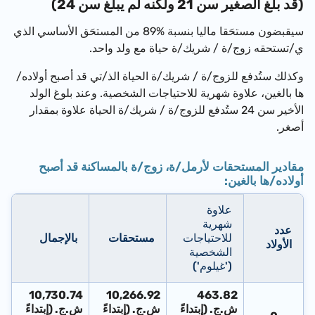
(قد بلغ الصغير سن 21 ولكنه لم يبلغ سن 24)
سيقبضون مستحَقا ماليا بنسبة %89 من المستحَق الأساسي الذي
ي/تستحقه زوج/ة / شريك/ة حياة مع ولد واحد.
وكذلك ستُدفع لل
زوج/ة / شريك/ة الحياة الذ/تي
قد أصبح أولاده/
ها بالغين، علاوة شهرية للاحتياجات الشخصية. وعند بلوغ الولد
الأخير سن 24 ستُدفع
لل
زوج/ة / شريك/ة الحياة
علاوة بمقدار
أصغر.
مقادير المستحقات لأرمل/ة، زوج/ة بالمساكنة قد أصبح
أولاده/ها بالغين:
علاوة
شهرية
عدد
للاحتياجات
مستحقات
بالإجمال
الأولاد
الشخصية
('غيلوم')
10,730.74
10,266.92
463.82
ش.ج. (إبتداءً
ش.ج. (إبتداءً
ش.ج. (إبتداءً