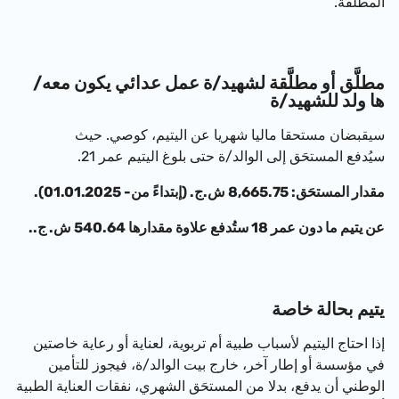
المطلَّقة.
مطلَّق أو مطلَّقة لشهيد/ة عمل عدائي يكون معه/
ها ولد للشهيد/ة
سيقبضان مستحقا ماليا شهريا عن اليتيم، كوصي. حيث
سيُدفع المستحَق إلى الوالد/ة حتى بلوغ اليتيم عمر 21.
مقدار المستحَق:
8,665.75 ش.ج. (إبتداءً من- 01.01.2025)
.
عن يتيم ما دون عمر 18 ستُدفع علاوة مقدارها 540.64 ش. ج..
يتيم بحالة خاصة
إذا احتاج اليتيم لأسباب طبية أم تربوية، لعناية أو رعاية خاصتين
في مؤسسة أو إطار آخر، خارج بيت الوالد/ة، فيجوز للتأمين
الوطني أن يدفع، بدلا من المستحَق الشهري، نفقات العناية الطبية